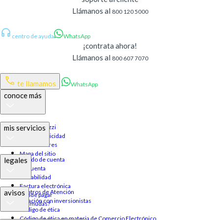
Llámanos al
800 120 5000
centro de ayuda
WhatsApp
¡contrata ahora!
Llámanos al
800 607 7070
te llamamos
WhatsApp
conoce más
mis servicios
Acerca de Izzi
Ventas publicidad
Distribuidores
Mapa del sitio
legales
Estado de cuenta
Mi cuenta
Portabilidad
Factura electrónica
avisos
Centros de Atención
Dónde pagar
Relación con inversionistas
¿Te mudas?
Código de ética
Código de ética en materia de Comercio Electrónico