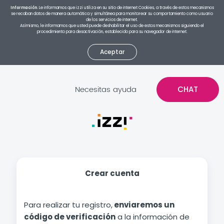
Información
. Le informamos que izzi utiliza en su sitio de internet Cookies, a través de estos mecanismos
se recaban datos de manera automática y simultánea para monitorear su comportamiento como usuario
de los servicios de internet.
Asímismo, le informamos que usted puede deshabilitar el uso de estos mecanismos siguiendo el
procedimiento para desactivación, establecido para su navegador de internet.
Aceptar
Necesitas ayuda
CHAT
Crear cuenta
Para realizar tu registro,
enviaremos un
código de verificación
a la información de