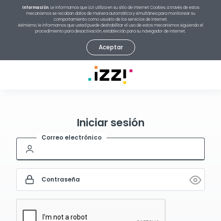
. Le informamos que izzi utiliza en su sitio de internet Cookies, a través de estos
Información
mecanismos se recaban datos de manera automática y simultánea para monitorear su
comportamiento como usuario de los servicios de internet.
Asímismo, le informamos que usted puede deshabilitar el uso de estos mecanismos siguiendo el
procedimiento para desactivación, establecido para su navegador de internet.
Aceptar
Iniciar sesión
Correo electrónico
Contraseña